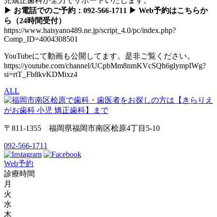
児矯正歯科が全力でサポートいたします。
▶ お電話でのご予約：092-566-1711 ▶ Web予約はこちらか
ら（24時間受付）
https://www.haisyano489.ne.jp/script_4.0/pc/index.php?
Comp_ID=4004308501
YouTubeにて動画も公開してます。是非ご覧ください。
https://youtube.com/channel/UCpbMm8nmKVcSQh6glympIWg?
si=rtT_Fb8kvKDMixz4
ALL
〒811-1355 福岡県福岡市南区桧原4丁目5-10
092-566-1711
Web予約
診療時間
月
火
水
木