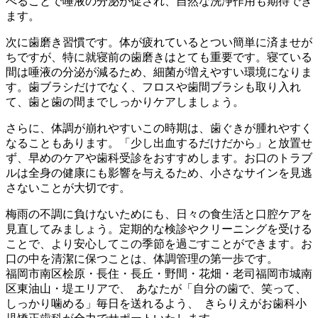
べることで唾液の分泌が促され、自然な洗浄作用も期待でき
ます。
次に歯磨き習慣です。体が疲れているとつい簡単に済ませが
ちですが、特に就寝前の歯磨きはとても重要です。寝ている
間は唾液の分泌が減るため、細菌が増えやすい環境になりま
す。歯ブラシだけでなく、フロスや歯間ブラシも取り入れ
て、歯と歯の間までしっかりケアしましょう。
さらに、体調が崩れやすいこの時期は、歯ぐきが腫れやすく
なることもあります。「少し出血するだけだから」と放置せ
ず、早めのケアや歯科受診をおすすめします。お口のトラブ
ルは全身の健康にも影響を与えるため、小さなサインを見逃
さないことが大切です。
梅雨の不調に負けないためにも、日々の食生活と口腔ケアを
見直してみましょう。定期的な検診やクリーニングを受ける
ことで、より安心してこの季節を過ごすことができます。お
口の中を清潔に保つことは、体調管理の第一歩です。
福岡市南区桧原・長住・長丘・野間・花畑・老司福岡市城南
区東油山・堤エリアで、 あなたが「自分の歯で、笑って、
しっかり噛める」毎日を送れるよう、 きらりえがお歯科小