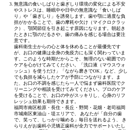
無意識の食いしばりと歯ぎしり環境の変化による不安
やストレスは、睡眠中や日中の無意識な「食いしば
り」や「歯ぎしり」を誘発します。歯や顎に過度な負
担がかかることで、歯の摩耗や欠け（マイクロクラッ
ク）、顎関節症を引き起こす原因になります。朝起き
たときに顎のだるさや、歯の痛みを感じる場合は要注
意です。
歯科衛生士からの心と体を休めることが最優先です
が、お口の健康は全身の免疫力にも深く関わっていま
す。このような時期だからこそ、無理のない範囲での
ケアを心がけてみてください。「洗口液（マウスウォ
ッシュ）を使うだけ」「ながら磨きでOK」など、少し
でも負担を減らしたケアが予防につながります。ま
た、お口の不調を感じたら一人で悩まず歯科医院でク
リーニングや相談を受けてみてください。プロのケア
を受けることで、お口の中がスッキリし、心身のリフ
レッシュ効果も期待できます。
福岡市南区桧原・長住・長丘・野間・花畑・老司福岡
市城南区東油山・堤エリアで、 あなたが「自分の歯
で、笑って、しっかり噛める」毎日を送れるよう、 き
らりえがお歯科小児矯正歯科が全力でサポートいたし