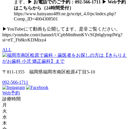
ます。
▶ お電話でのご予約：092-566-1711 ▶ Web予約
はこちらから（24時間受付）
https://www.haisyano489.ne.jp/script_4.0/pc/index.php?
Comp_ID=4004308501
▶YouTubeにて動画も公開してます。是非ご覧ください。
https://youtube.com/channel/UCpbMm8nmKVcSQh6glympIWg?
si=rtT_Fb8kvKDMixz4
ALL
〒811-1355 福岡県福岡市南区桧原4丁目5-10
092-566-1711
Web予約
診療時間
月
火
水
木