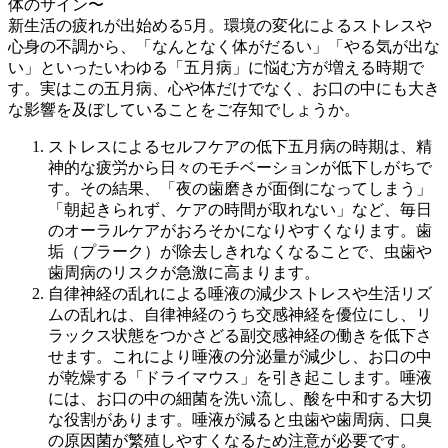
体のサイン〜
新生活の疲れが出始める5月。環境の変化によるストレスや
心身の不調から、「なんとなく体がだるい」「やる気が出な
い」といったいわゆる「五月病」に悩む方が増える時期で
す。実はこの五月病、心や体だけでなく、お口の中にも大き
な影響を及ぼしていることをご存知でしょうか。
ストレスによるセルフケアの低下五月病の時期は、精
神的な疲労から日々のモチベーションが低下しがちで
す。その結果、「夜の歯磨きが面倒になってしまう」
「朝起きられず、ケアの時間が取れない」など、毎日
のオーラルケアがおろそかになりやすくなります。歯
垢（プラーク）が除去しきれなくなることで、虫歯や
歯周病のリスクが急激に高まります。
自律神経の乱れによる唾液の減少ストレスや生活リズ
ムの乱れは、自律神経のうち交感神経を優位にし、リ
ラックス状態をつかさどる副交感神経の働きを低下さ
せます。これにより唾液の分泌量が減少し、お口の中
が乾燥する「ドライマウス」を引き起こします。唾液
には、お口の中の細菌を洗い流し、酸を中和する大切
な役割があります。唾液が減ると虫歯や歯周病、口臭
の原因菌が繁殖しやすくなるため注意が必要です。