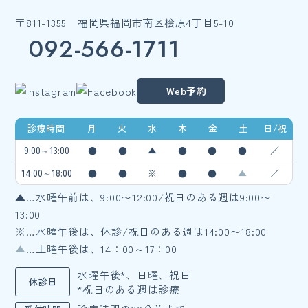
〒811-1355 福岡県福岡市南区桧原4丁目5-10
092-566-1711
Web予約
診療時間
月
火
水
木
金
土
日/祝
9:00～13:00
●
●
▲
●
●
●
／
14:00～18:00
●
●
※
●
●
▲
／
▲…水曜午前は、9:00〜12:00/祝日のある週は9:00〜
13:00
※…水曜午後は、休診/祝日のある週は14:00〜18:00
▲
…土曜午後は、14：00～17：00
水曜午後*、日曜、祝日
休診日
*祝日のある週は診療