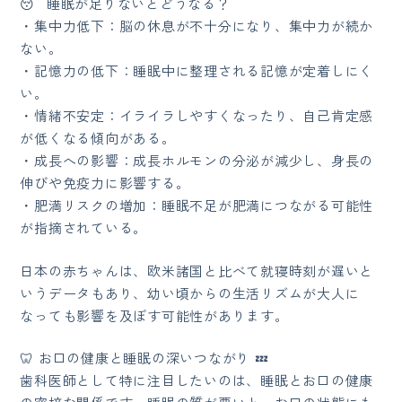
😴 睡眠が足りないとどうなる？
・集中力低下：脳の休息が不十分になり、集中力が続か
ない。
・記憶力の低下：睡眠中に整理される記憶が定着しにく
い。
・情緒不安定：イライラしやすくなったり、自己肯定感
が低くなる傾向がある。
・成長への影響：成長ホルモンの分泌が減少し、身長の
伸びや免疫力に影響する。
・肥満リスクの増加：睡眠不足が肥満につながる可能性
が指摘されている。
日本の赤ちゃんは、欧米諸国と比べて就寝時刻が遅いと
いうデータもあり、幼い頃からの生活リズムが大人に
なっても影響を及ぼす可能性があります。
🦷 お口の健康と睡眠の深いつながり 💤
歯科医師として特に注目したいのは、睡眠とお口の健康