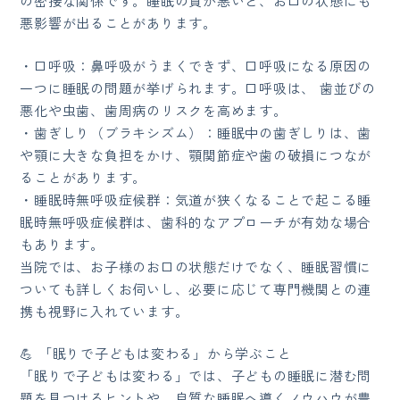
の密接な関係です。睡眠の質が悪いと、お口の状態にも
悪影響が出ることがあります。
・口呼吸：鼻呼吸がうまくできず、口呼吸になる原因の
一つに睡眠の問題が挙げられます。口呼吸は、 歯並びの
悪化や虫歯、歯周病のリスクを高めます。
・歯ぎしり（ブラキシズム）：睡眠中の歯ぎしりは、歯
や顎に大きな負担をかけ、顎関節症や歯の破損につなが
ることがあります。
・睡眠時無呼吸症候群：気道が狭くなることで起こる睡
眠時無呼吸症候群は、歯科的なアプローチが有効な場合
もあります。
当院では、お子様のお口の状態だけでなく、睡眠習慣に
ついても詳しくお伺いし、必要に応じて専門機関との連
携も視野に入れています。
💪 「眠りで子どもは変わる」から学ぶこと
「眠りで子どもは変わる」では、子どもの睡眠に潜む問
題を見つけるヒントや、良質な睡眠へ導くノウハウが豊