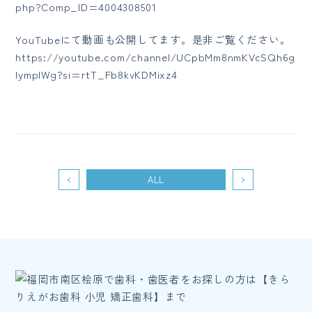
php?Comp_ID=4004308501
YouTubeにて動画も公開してます。是非ご覧ください。
https://youtube.com/channel/UCpbMm8nmKVcSQh6g
lympIWg?si=rtT_Fb8kvKDMixz4
ALL