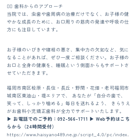
👨‍⚕ 歯科からのアプローチ
当院では、虫歯や歯周病の治療だけでなく、お子様の健
やかな成長のために、お口周りの筋肉の発達や呼吸の仕
方にも注目しています。
お子様のいびきや寝相の悪さ、集中力の欠如など、気に
なることがあれば、ぜひ一度ご相談ください。お子様の
お口と全身の健康を、睡眠という側面からもサポートさ
せていただきます。
福岡市南区桧原・長住・長丘・野間・花畑・老司福岡市
城南区東油山・堤エリアで、 あなたが「自分の歯で、
笑って、しっかり噛める」毎日を送れるよう、 きらりえ
がお歯科小児矯正歯科が全力でサポートいたします。
▶ お電話でのご予約：092-566-1711 ▶ Web予約はこち
らから（24時間受付）
https://www.haisyano489.ne.jp/script_4.0/pc/index.