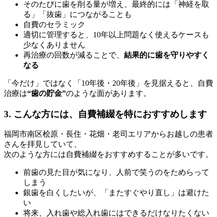
そのたびに歯を削る量が増え、最終的には「神経を取
る」「抜歯」につながることも
自費のセラミック
適切に管理すると、10年以上問題なく使えるケースも
少なくありません
再治療の回数が減ることで、
結果的に歯を守りやすく
なる
「今だけ」ではなく「10年後・20年後」を見据えると、自費
治療は
“歯の貯金”
のような面があります。
3. こんな方には、自費補綴を特におすすめします
福岡市南区桧原・長住・花畑・老司エリアからお越しの患者
さんを拝見していて、
次のような方には自費補綴をおすすめすることが多いです。
前歯の見た目が気になり、人前で笑うのをためらって
しまう
銀歯を白くしたいが、「またすぐやり直し」は避けた
い
将来、入れ歯や総入れ歯にはできるだけなりたくない